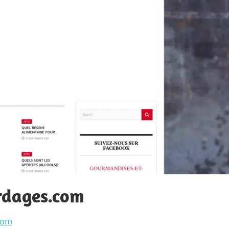
rdages.com
com